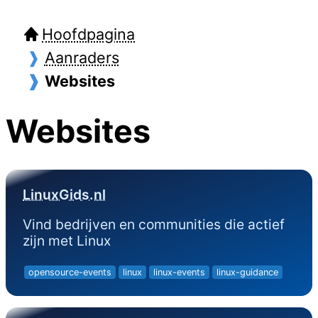
Hoofdpagina
Aanraders
Websites
Websites
LinuxGids.nl
Vind bedrijven en communities die actief
zijn met Linux
opensource-events
linux
linux-events
linux-guidance